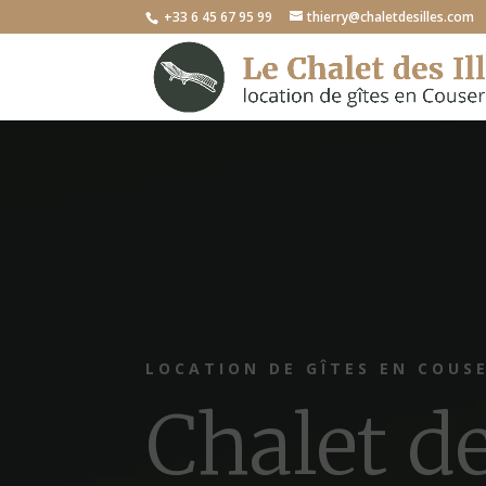
+33 6 45 67 95 99
thierry@chaletdesilles.com
LOCATION DE GÎTES EN COUS
Chalet d