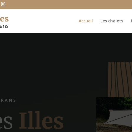
Accueil
Les chalets
ERANS
es
Illes