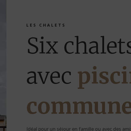
LES CHALETS
Six chalet
avec
pisc
commun
Idéal pour un séjour en famille ou avec des amis