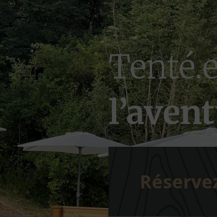
Tenté.e
l’aven
Réserve