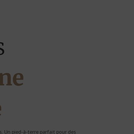
s
ine
e
. Un pied-à-terre parfait pour des