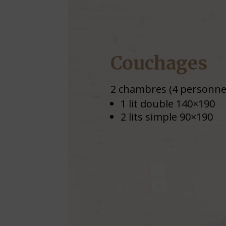
Couchages
2 chambres (4 personnes
plaque de cuisson
1 lit double 140×190
frigo 160L
2 lits simple 90×190
micro ondes
lave vaisselle
percolateur
couverts et vaisselle 
personnes