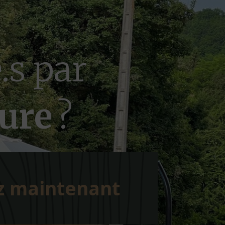
.s par
ture
?
z maintenant